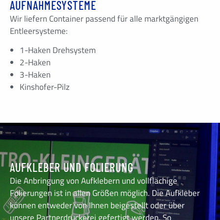
AUFNAHMESYSTEME
Wir liefern Container passend für alle marktgängigen
Entleersysteme:
1-Haken Drehsystem
2-Haken
3-Haken
Kinshofer-Pilz
AUFKLEBER UND FOLIERUNG
Die Anbringung von Aufklebern und vollflächige
Folierungen ist in allen Größen möglich. Die Aufkleber
können entweder von Ihnen beigestellt oder über
unsere Partnerdruckerei gefertigt werden. So